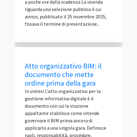
inclusione, informazione e
disinformazione, cooperazione digitale e
governance multistakeholder,
sostenibilità digitale e partecipazione dei
giovani. Cos'è IGF Italia e chi lo organizza
IGF Italia è la declinazione nazionale
dell'Internet Governance Forum delle
Nazioni Unite, la piattaforma globale di
confronto multistakeholder sulle
politiche di I...
Abilitazione D.M. 37/2008
non è requisito di
partecipazione alla gara
IN SINTESI L'abilitazione tecnico-