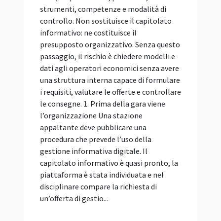
professionale prevista dal D.M. n. 37/2008
(già disciplinata dalla legge n. 46/1990)
non costituisce un requisito di
partecipazione alle procedure di gara per
l'affidamento di appalti pubblici. Lo ha
ribadito il TAR Puglia, Bari, Sez. I, con la
sentenza 3 agosto 2026, n. 954,
richiamando un orientamento
consolidato dell'allora Autorità di
Vigilanza sui Contratti Pubblici e della
giurisprudenza amministrativa.
L'abilitazione va infatti dimostrata in
fase esecutiva, mentre ai fini
dell'ammissione in gara è sufficiente il
possesso della qualificazione SOA nella
categoria pertinente. Il caso: mancanza
dell'abilitazione D.M. 37/2008 e ricorso
dell'impresa concorrente Una società
concorrente ha impugnato