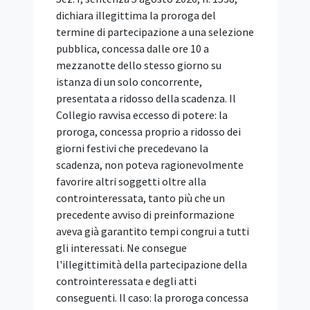
IGF Italia 2026: il
programma delle sessioni è
definito
IN SINTESI Il Comitato IGF Italia,
costituito presso il Dipartimento per la
trasformazione digitale, ha reso noto il
programma di IGF Italia 2026, in
calendario a Napoli il 29 e 30 ottobre
2026. Il programma comprende 19
sessioni, definite dopo una consultazione
pubblica che ha raccolto oltre 300
contributi da istituzioni, PA, università,
imprese, comunità tecnica e società
civile. Gli incontri saranno dedicati a otto
aree tematiche: intelligenza artificiale,
cybersicurezza e fiducia digitale,
sovranità digitale, competenze digitali e