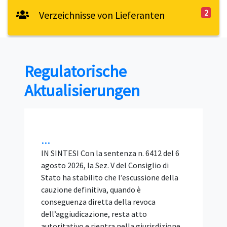
2
Verzeichnisse von Lieferanten
Regulatorische
Aktualisierungen
Bando tipo ANAC 2/2026 SIA:
requisiti, BIM e verifiche del
RUP nelle gare di
ingegneria...
IN SINTESI Il Bando tipo ANAC n. 2/2026 è
lo schema di disciplinare per
l'affidamento, con procedura aperta e