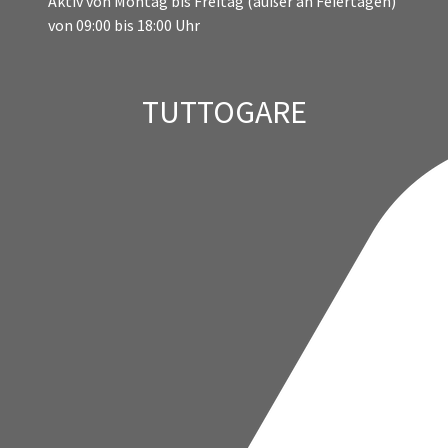
- PEC:
servizio.appalti@pec.provincia.chieti.it
BERATUNGSSTELLE
assistenza@tuttogare.it - (+39) 02 400 31 280
Aktiv von Montag bis Freitag (außer an Feiertagen)
von 09:00 bis 18:00 Uhr
TUTTOGARE