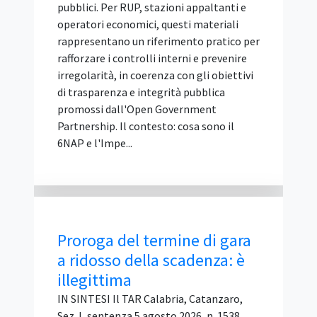
un prodotto diverso da quello richiesto
nelle specifiche tecniche, dichiarandosi
però disponibile a fornire il materiale
originariamente indicato qualora la
stazione appaltante lo avesse ritenuto
inderogabile. Per il Tar questa è un'offerta
condizionata e alternativa, vietata
perché attribuisce al concorrente un
ventaglio di opzioni precluso agli altri
partecipanti. Il ricorso contro
l'esclusione è stato respinto. Il caso
deciso dal Tar Lazio La vicenda riguarda
una gara d'appalto per la fornitura di
ecostazioni (contenitori per la raccolta
rifiuti), ...