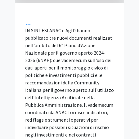
facoltativo. Ai sensi dell'articolo 103 del
d.lgs. 31 mar...
Unicità dell’Offerta: le
Offerte Alternative Sono
Vietate
IN SINTESI Il Tar Lazio, Roma, Sez. II bis,
con la sentenza 4 agosto 2026, n. 14084,
ribadisce che il principio di unicità
dell'offerta vieta a ogni concorrente di
presentare più di una proposta in gara. La
regola serve a garantire la comparazione
tra i partecipanti in condizioni di parità.
Nel caso deciso, un'impresa aveva offerto