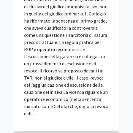
offerta economicamente più
vantaggiosa, dei servizi di architettura e
ingegneria (SIA) di importo pari o
superiore alle soglie europee. È stato
approvato con delibera n. 153 del 15
aprile 2026, pubblicato in Gazzetta
Ufficiale (Serie Generale n. 111 del 15
maggio 2026) ed è vincolante per le
stazioni appaltanti dal 30 maggio 2026.
La Relazione illustrativa che lo
accompagna spiega le scelte
dell'Autorità, richiama le prime pronunce
e approfondisce i temi segnalati dagli
operatori: requisiti di partecipazione,
servizi di punta, gestione informativa
digitale (BIM), subappalto e avvalimento.
Bando tipo vincolante: cosa dispone l'art.
103 e a cosa serve la Relazione illustrativa
Il Bando tipo n. 2/2026 non è un modello